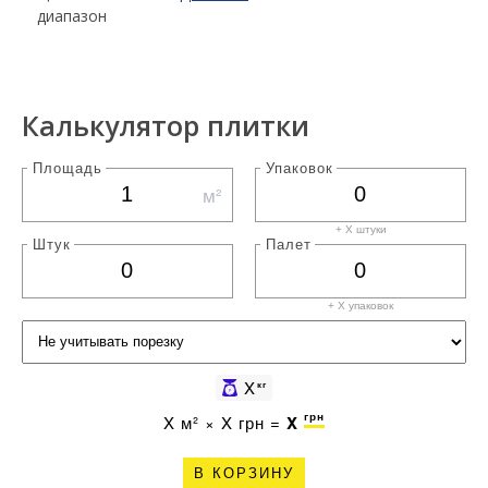
диапазон
Калькулятор плитки
Площадь
Упаковок
м²
+ X штуки
Штук
Палет
+ X
упаковок
X
кг
грн
X
м² ×
X
грн =
X
В КОРЗИНУ