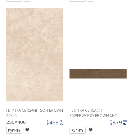
ПЛИТКА CERSANIT SOFI BROWN
ПЛИТКА CERSANIT
25X40
EMBERWOOD BROWN MAT
RECT 19,8X119,8 G1
250×400
469
879
грн
грн
цена
цена
м2
м2
Купить
Купить