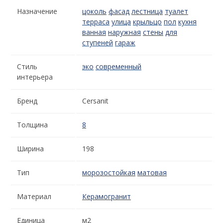
Назначение
цоколь
фасад
лестница
туалет
терраса
улица
крыльцо
пол
кухня
ванная
наружная
стены
для
ступеней
гараж
Стиль
эко
современный
интерьера
Бренд
Cersanit
Толщина
8
Ширина
198
Тип
морозостойкая
матовая
Материал
Керамогранит
Единица
м2