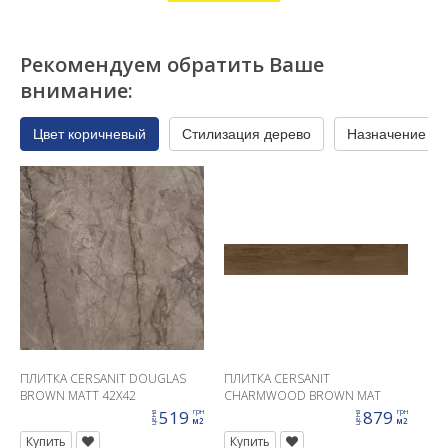
Рекомендуем обратить Ваше
внимание:
Цвет коричневый
Стилизация дерево
Назначение ва
ПЛИТКА CERSANIT DOUGLAS
ПЛИТКА CERSANIT
BROWN MATT 42X42
CHARMWOOD BROWN MAT
RECT 19,8X119,8 G1
519
879
грн
грн
цена
цена
м2
м2
Купить
Купить