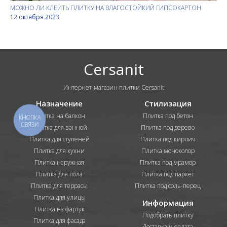
МОЖНО ЛИ КЛЕИТЬ ПЛИТКУ НА ВЛАГОСТОЙКИЙ ГИПСОКАРТОН
12 октября 2023
Cersanit
Интернет-магазин плитки Cersanit
Назначение
Стилизация
Плитка на балкон
Плитка под бетон
КНОПКА
СВЯЗИ
Плитка для ванной
Плитка под дерево
Плитка для ступеней
Плитка под кирпич
Плитка для кухни
Плитка моноколор
Плитка наружная
Плитка под мрамор
Плитка для пола
Плитка под паркет
Плитка для террасы
Плитка под соль-перец
Плитка для улицы
Информация
Плитка на фартук
Подобрать плитку
Плитка для фасада
Доставка и оплата