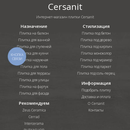
Cersanit
Интернет-магазин плитки Cersanit
Назначение
Стилизация
Плитка на балкон
Плитка под бетон
Плитка для ванной
Плитка под дерево
Плитка для ступеней
Плитка под кирпич
Плитка для кухни
Плитка моноколор
КНОПКА
СВЯЗИ
Плитка наружная
Плитка под мрамор
Плитка для пола
Плитка под паркет
Плитка для террасы
Плитка под соль-перец
Плитка для улицы
Информация
Плитка на фартук
Подобрать плитку
Плитка для фасада
Доставка и оплата
Рекомендуем
О Cersanit
Zeus Ceramica
Контакты
Cerrad
Intercerama