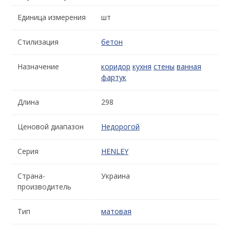
Единица измерения
шт
Стилизация
бетон
Назначение
коридор
кухня
стены
ванная
фартук
Длина
298
Ценовой диапазон
Недорогой
Серия
HENLEY
Страна-
Украина
производитель
Тип
матовая