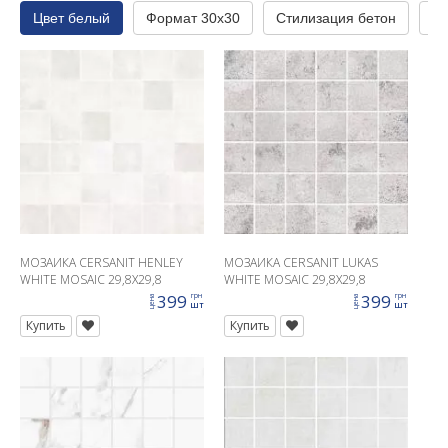
Цвет белый
Формат 30x30
Стилизация бетон
На
МОЗАИКА CERSANIT HENLEY
МОЗАИКА CERSANIT LUKAS
WHITE MOSAIC 29,8X29,8
WHITE MOSAIC 29,8X29,8
399
399
грн
грн
цена
цена
шт
шт
Купить
Купить