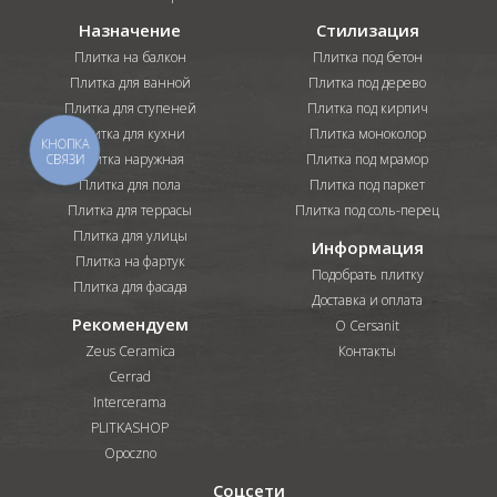
Назначение
Стилизация
Плитка на балкон
Плитка под бетон
Плитка для ванной
Плитка под дерево
Плитка для ступеней
Плитка под кирпич
Плитка для кухни
Плитка моноколор
КНОПКА
Плитка наружная
Плитка под мрамор
СВЯЗИ
Плитка для пола
Плитка под паркет
Плитка для террасы
Плитка под соль-перец
Плитка для улицы
Информация
Плитка на фартук
Подобрать плитку
Плитка для фасада
Доставка и оплата
Рекомендуем
О Cersanit
Zeus Ceramica
Контакты
Cerrad
Intercerama
PLITKASHOP
Opoczno
Соцсети