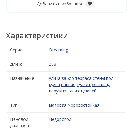
Добавить в избранное:
Характеристики
Серия
Dreaming
Длина
298
Назначение
улица
забор
терраса
стены
пол
кухня
ванная
туалет
лестница
наружная
для ступеней
Тип
матовая
морозостойкая
Ценовой
Недорогой
диапазон