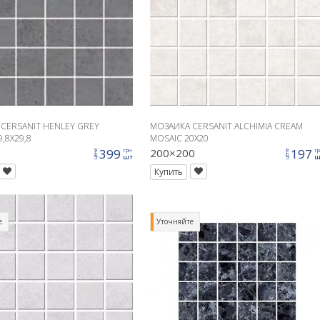
CERSANIT HENLEY GREY
МОЗАИКА CERSANIT ALCHIMIA CREAM
,8X29,8
MOSAIC 20X20
399
200×200
197
грн
г
цена
цена
шт
ш
Купить
е
Уточняйте