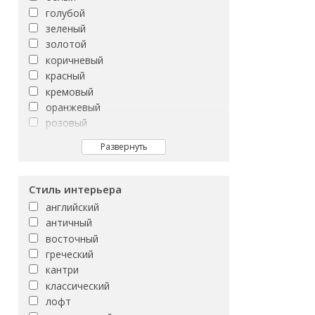
FORTUNATO
8x25
голубой
Febe
8x35
зеленый
Finwood
8x40
золотой
Forum
коричневый
Forwood
красный
Foxwood
кремовый
Frenchwood
оранжевый
GAMILTON
розовый
GASPARO
серый
GELIOS
Развернуть
синий
GENESIS
фиолетовый
GILBERTON
черный
Стиль интерьера
GILIO
английский
GLENWOOD
античный
GRACIA
восточный
Glam
греческий
Goran
кантри
Greys
классический
H200
лофт
HARBOR