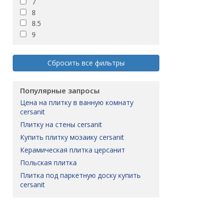
7
LENOX
8
LOCARNO
8.5
LONGREACH
9
LOREN
LUKAS
LUSY
Сбросить все фильтры
Letizia
MARCELLO
Популярные запросы
MARENGO
MARVIS
цена на плитку в ванную комнату
cersanit
MATHIS
MEDLEY
плитку на стены cersanit
MELANIE
купить плитку мозаику cersanit
Malbork
керамическая плитка церсанит
Marble room
польская плитка
Margo
плитка под паркетную доску купить
Mariel
cersanit
Matilda
Melissa
Midway