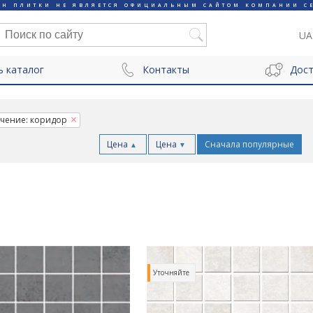
ИН ПЛИТКИ НЕ ЯВЛЯЕТСЯ ОФИЦИАЛЬНЫМ САЙТОМ КОМПАНИИ CE
UA
ь каталог
Контакты
Дост
чение: коридор
Цена
Цена
Сначала популярные
▲
▼
р
Уточняйте