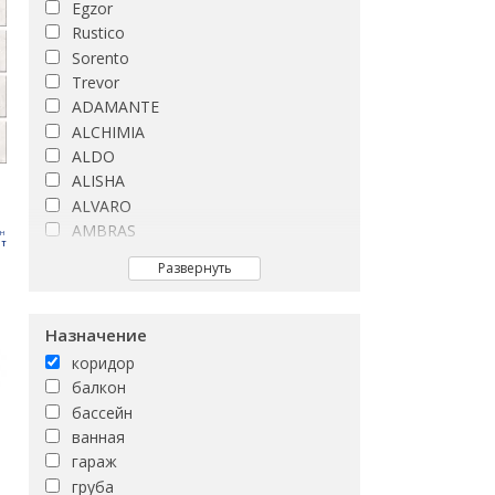
Egzor
Rustico
Sorento
Trevor
ADAMANTE
ALCHIMIA
ALDO
ALISHA
ALVARO
AMBRAS
рн
т
ARCTIC
Развернуть
ASHLEY
ASPENWOOD
ATLANTIS
Назначение
ATLAS
коридор
Afina
балкон
Alama
бассейн
Andrea
ванная
Argos
гараж
Ashenwood
груба