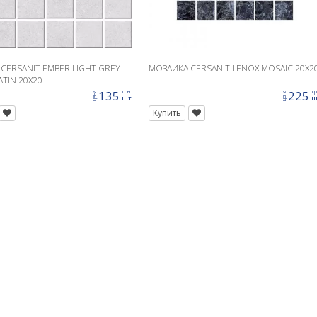
CERSANIT EMBER LIGHT GREY
МОЗАИКА CERSANIT LENOX MOSAIC 20X2
ATIN 20X20
135
225
грн
г
цена
цена
шт
ш
Купить