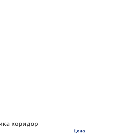
ика коридор
а
Цена