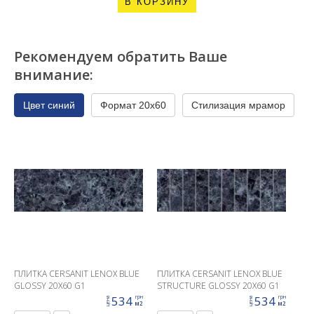
В КОРЗИНУ
Рекомендуем обратить Ваше
внимание:
Цвет синий
Формат 20x60
Стилизация мрамор
ПЛИТКА CERSANIT LENOX BLUE
ПЛИТКА CERSANIT LENOX BLUE
GLOSSY 20X60 G1
STRUCTURE GLOSSY 20X60 G1
534
534
грн
грн
цена
цена
м2
м2