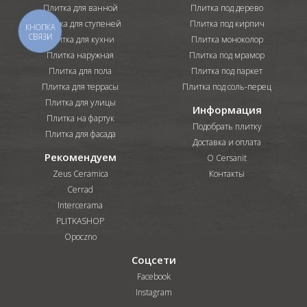
Плитка для ванной
Плитка под дерево
Плитка для ступеней
Плитка под кирпич
КНОПКА
СВЯЗИ
Плитка для кухни
Плитка моноколор
Плитка наружная
Плитка под мрамор
Плитка для пола
Плитка под паркет
Плитка для террасы
Плитка под соль-перец
Плитка для улицы
Информация
Плитка на фартук
Подобрать плитку
Плитка для фасада
Доставка и оплата
Рекомендуем
О Cersanit
Zeus Ceramica
Контакты
Cerrad
Intercerama
PLITKASHOP
Opoczno
Соцсети
Facebook
Instagram