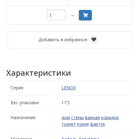
→
Добавить в избранное:
Характеристики
Серия
LENOX
Вес упаковки
17.5
Назначение
дом
стены
ванная
коридор
туалет
кухня
фартук
Материал
Кафель
Керамика