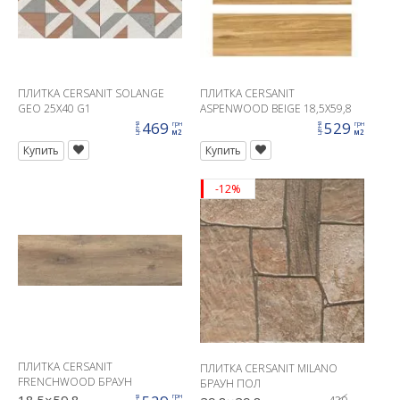
ПЛИТКА CERSANIT SOLANGE
ПЛИТКА CERSANIT
GEO 25X40 G1
ASPENWOOD BEIGE 18,5X59,8
G1
469
529
грн
грн
цена
цена
м2
м2
Купить
Купить
-12%
ПЛИТКА CERSANIT
ПЛИТКА CERSANIT MILANO
FRENCHWOOD БРАУН
БРАУН ПОЛ
18.5×59.8
грн