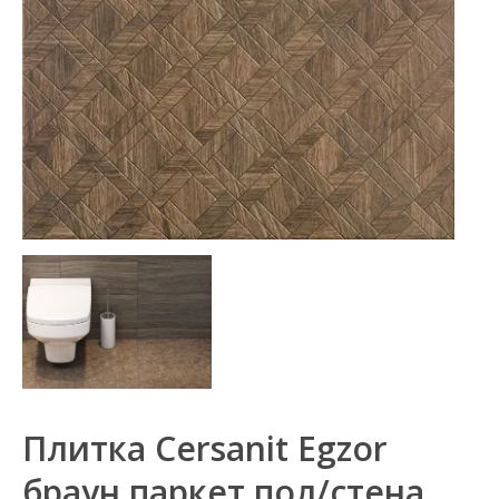
Плитка Cersanit Egzor
браун паркет пол/стена