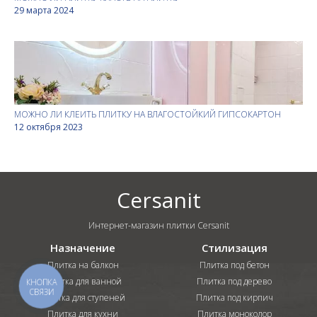
29 марта 2024
МОЖНО ЛИ КЛЕИТЬ ПЛИТКУ НА ВЛАГОСТОЙКИЙ ГИПСОКАРТОН
12 октября 2023
Cersanit
Интернет-магазин плитки Cersanit
Назначение
Стилизация
Плитка на балкон
Плитка под бетон
Плитка для ванной
Плитка под дерево
КНОПКА
СВЯЗИ
Плитка для ступеней
Плитка под кирпич
Плитка для кухни
Плитка моноколор