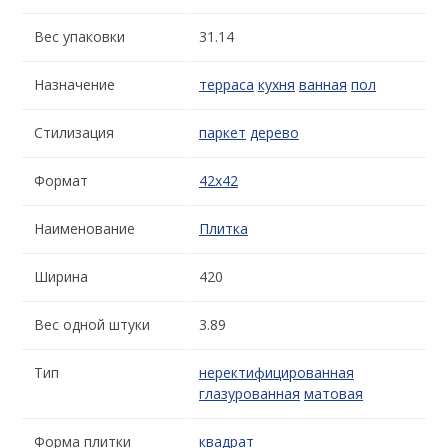
Вес упаковки
31.14
Назначение
терраса
кухня
ванная
пол
Стилизация
паркет
дерево
Формат
42x42
Наименование
Плитка
Ширина
420
Вес одной штуки
3.89
Тип
неректифицированная
глазурованная
матовая
Форма плитки
квадрат