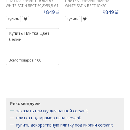
ПЛИТКА CERSANIT DORADO
ПЛИТКА CERSANIT RIVIERA
WHITE SATIN RECT 59,8X59,8 G1
WHITE SATIN RECT 60X60
849
849
грн
грн
цена
цена
м2
м2
Купить
Купить
Купить
Плитка
Цвет
белый
Всего товаров: 100
Рекомендуем
заказать плитку для ванной cersanit
плитка под мрамор цена cersanit
купить декоративную плитку под кирпич cersanit