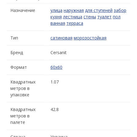
Назначение
улица
наружная
для ступеней
забор
кухня
лестница
стены
туалет
пол
ванная
терраса
Тип
сатиновая
морозостойкая
Бренд
Cersanit
Формат
60x60
Квадратных
1.07
метров в
упаковке
Квадратных
42.8
метров в
палете
Страна-
Украина