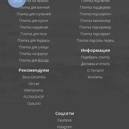
Плитка на балкон
Плитка под бетон
СВЯЗИ
Плитка для ванной
Плитка под дерево
Плитка для ступеней
Плитка под кирпич
Плитка для кухни
Плитка моноколор
Плитка наружная
Плитка под мрамор
Плитка для пола
Плитка под паркет
Плитка для террасы
Плитка под соль-перец
Плитка для улицы
Информация
Плитка на фартук
Подобрать плитку
Плитка для фасада
Доставка и оплата
Рекомендуем
О Cersanit
Zeus Ceramica
Контакты
Cerrad
Intercerama
PLITKASHOP
Opoczno
Соцсети
Facebook
Instagram