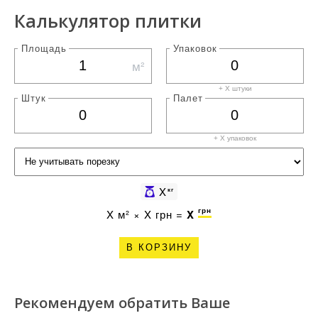
Калькулятор плитки
Площадь
Упаковок
м²
+ X штуки
Штук
Палет
+ X
упаковок
X
кг
грн
X
м² ×
X
грн =
X
В КОРЗИНУ
Рекомендуем обратить Ваше