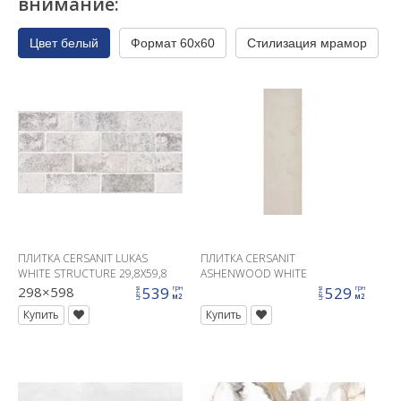
внимание:
Цвет белый
Формат 60x60
Стилизация мрамор
ПЛИТКА CERSANIT LUKAS
ПЛИТКА CERSANIT
WHITE STRUCTURE 29,8X59,8
ASHENWOOD WHITE
298×598
539
529
грн
грн
цена
цена
м2
м2
Купить
Купить