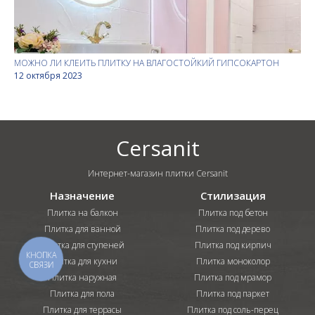
МОЖНО ЛИ КЛЕИТЬ ПЛИТКУ НА ВЛАГОСТОЙКИЙ ГИПСОКАРТОН
12 октября 2023
Cersanit
Интернет-магазин плитки Cersanit
Назначение
Стилизация
Плитка на балкон
Плитка под бетон
Плитка для ванной
Плитка под дерево
Плитка для ступеней
Плитка под кирпич
КНОПКА
Плитка для кухни
Плитка моноколор
СВЯЗИ
Плитка наружная
Плитка под мрамор
Плитка для пола
Плитка под паркет
Плитка для террасы
Плитка под соль-перец