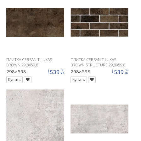
ПЛИТКА CERSANIT LUKAS
ПЛИТКА CERSANIT LUKAS
BROWN 29,8X59,8
BROWN STRUCTURE 29,8X59,8
298×598
539
298×598
539
грн
грн
цена
цена
м2
м2
Купить
Купить