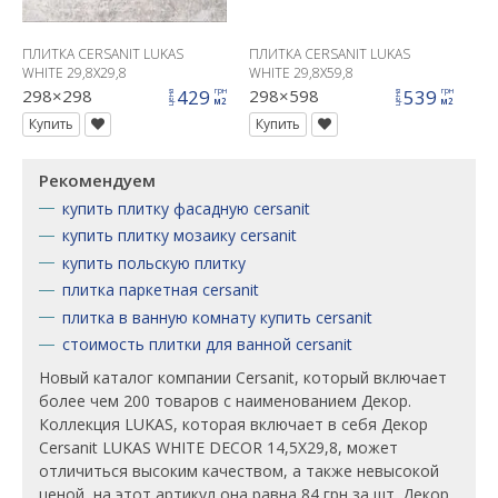
ПЛИТКА CERSANIT LUKAS
ПЛИТКА CERSANIT LUKAS
WHITE 29,8X29,8
WHITE 29,8X59,8
298×298
429
298×598
539
грн
грн
цена
цена
м2
м2
Купить
Купить
Рекомендуем
купить плитку фасадную cersanit
купить плитку мозаику cersanit
купить польскую плитку
плитка паркетная cersanit
плитка в ванную комнату купить cersanit
стоимость плитки для ванной cersanit
Новый каталог компании Cersanit, который включает
более чем 200 товаров с наименованием Декор.
Коллекция LUKAS, которая включает в себя Декор
Cersanit LUKAS WHITE DECOR 14,5X29,8, может
отличиться высоким качеством, а также невысокой
ценой, на этот артикул она равна 84 грн за шт. Декор