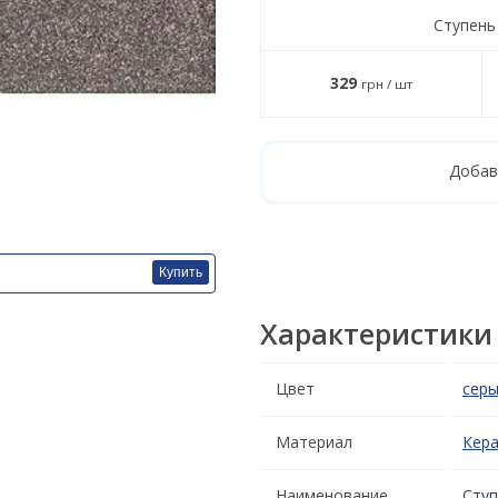
Ступень 
329
грн / шт
Добав
Купить
Характеристики
Цвет
сер
Материал
Кер
Наименование
Ступ