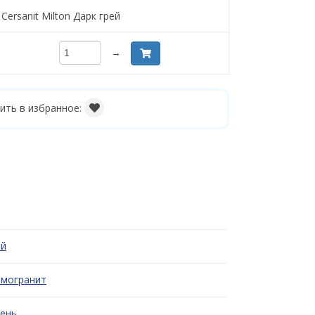
Cersanit Milton Дарк грей
→
ить в избранное:
ый
амогранит
ень