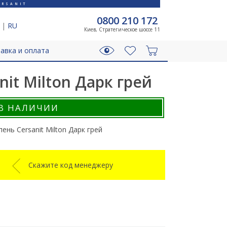
RSANIT
0800 210 172
|
RU
Киев, Стратегическое шоссе 11
авка и оплата
nit Milton Дарк грей
В НАЛИЧИИ
пень Cersanit Milton Дарк грей
Скажите код менеджеру