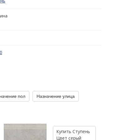
ень
ина
0
начение пол
Назначение улица
Купить
Ступень
Цвет
серый