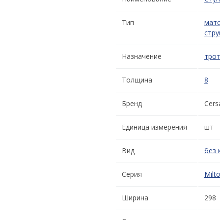
Тип
мат
стру
Назначение
трот
Толщина
8
Бренд
Cers
Единица измерения
шт
Вид
без 
Серия
Milt
Ширина
298