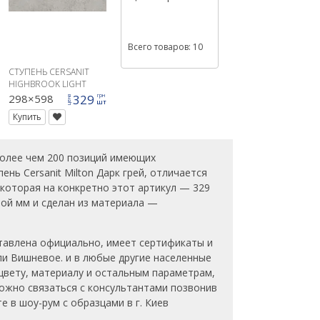
Всего товаров: 10
СТУПЕНЬ CERSANIT
HIGHBROOK LIGHT
GREY STEPTREAD
298×598
329
грн
цена
шт
29,8X59,8
Купить
более чем 200 позиций имеющих
ень Cersanit Milton Дарк грей, отличается
которая на конкретно этот артикул — 329
иной мм и сделан из материала —
дставлена официально, имеет сертификаты и
ли Вишневое. и в любые другие населенные
цвету, материалу и остальным параметрам,
можно связаться с консультантами позвонив
е в шоу-рум с образцами в г. Киев