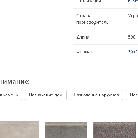
Стилизация
кам
Страна-
Укра
производитель
Длина
598
Формат
30x6
нимание:
я камень
Назначение дом
Назначение наружная
Наз