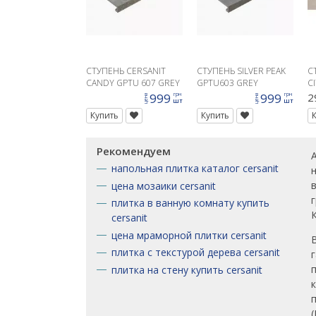
СТУПЕНЬ CERSANIT
СТУПЕНЬ SILVER PEAK
С
CANDY GPTU 607 GREY
GPTU603 GREY
C
STEPTREAD KAPINOS
STEPTREAD KAPINOS
Г
999
999
2
грн
грн
цена
цена
шт
шт
31,8X59,8
31,8X59,8
Купить
Купить
Рекомендуем
напольная плитка каталог cersanit
цена мозаики cersanit
плитка в ванную комнату купить
cersanit
цена мраморной плитки cersanit
плитка с текстурой дерева cersanit
плитка на стену купить cersanit