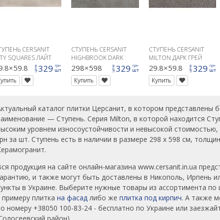
ТУПЕНЬ CERSANIT
СТУПЕНЬ CERSANIT
СТУПЕНЬ CERSANIT
ITY SQUARES ЛАЙТ
HIGHBROOK DARK
MILTON ДАРК ГРЕЙ
РЕЙ
GREY STEPTREAD
9.8×59.8
329
298×598
329
29.8×59.8
329
грн
грн
грн
цена
цена
цена
шт
шт
шт
29,8X59,8
Купить
Купить
Купить
Актуальный каталог плитки Церсанит, в котором представлены 
наименование — Ступень. Серия Milton, в которой находится Ступ
высоким уровнем износоустойчивости и невысокой стоимостью, 
грн за шт. Ступень есть в наличии в размере 298 х 598 см, толщ
Керамогранит.
Вся продукция на сайте онлайн-магазина www.cersanit.in.ua пре
гарантию, и также могут быть доставлены в Никополь, Ирпень и
пункты в Украине. Выберите нужные товары из ассортимента по 
к примеру плитка
на фасад
либо же
плитка под кирпич
. А также 
по номеру +38050 100-83-24 - бесплатно по Украине или заезжайт
(Голосеевский район).