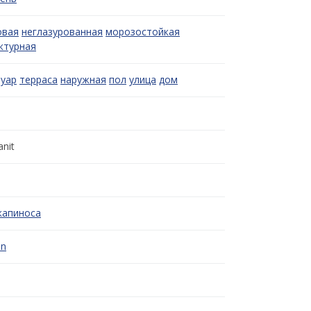
овая
неглазурованная
морозостойкая
ктурная
уар
терраса
наружная
пол
улица
дом
anit
капиноса
on