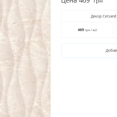
грн
Декор Cersani
469
грн / м2
Добав