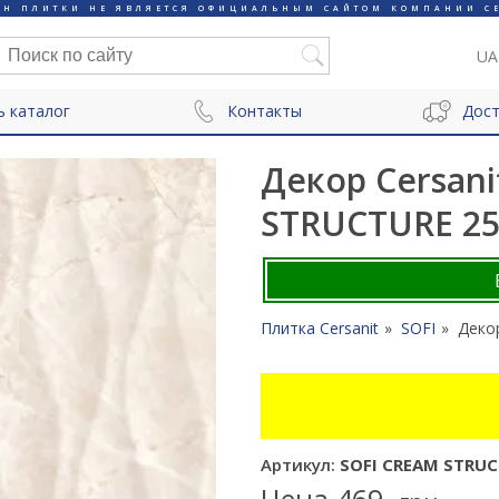
ИН ПЛИТКИ НЕ ЯВЛЯЕТСЯ ОФИЦИАЛЬНЫМ САЙТОМ КОМПАНИИ CE
UA
ь каталог
Контакты
Дост
Декор Cersani
STRUCTURE 2
Плитка Cersanit
SOFI
Деко
Артикул:
SOFI CREAM STRUC
Цена
469