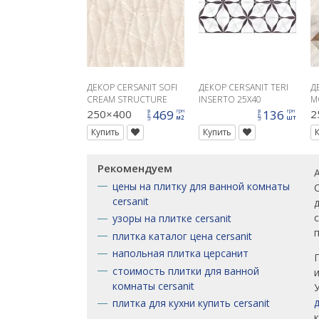
ДЕКОР CERSANIT SOFI
ДЕКОР CERSANIT TERI
Д
CREAM STRUCTURE
INSERTO 25X40
M
25X40
250×400
469
136
2
грн
грн
цена
цена
м2
шт
Купить
Купить
Рекомендуем
цены на плитку для ванной комнаты
cersanit
узоры на плитке cersanit
плитка каталог цена cersanit
напольная плитка церсанит
стоимость плитки для ванной
комнаты cersanit
плитка для кухни купить cersanit