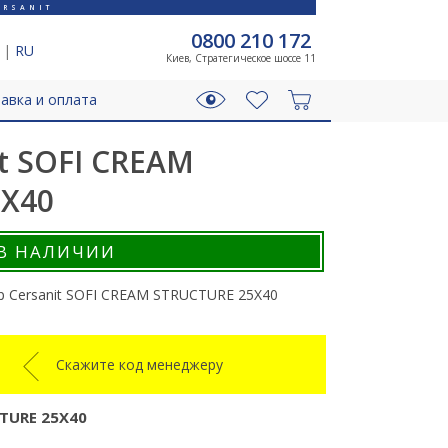
RSANIT
0800 210 172
|
RU
Киев, Стратегическое шоссе 11
авка и оплата
t SOFI CREAM
5X40
В НАЛИЧИИ
р Cersanit SOFI CREAM STRUCTURE 25X40
Скажите код менеджеру
TURE 25X40