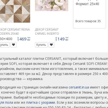
Формат
25x40
Всего товаров: 35
ЕКОР CERSANIT REINA
ДЕКОР CERSANIT
ODERN 25X40
CARMEL INSERTO
FLOWER 25X40
50×400
469
149
грн
грн
цена
цена
м2
м2
Купить
Купить
Актуальный каталог плитки CERSANIT, который включает больше
Серия SOFI, которая включает в себя Декор Cersanit SOFI CREA
дизайном, высоким качеством изготовления, а также минимально
составляет 469 грн за м2. Декор представлен в размере 250 x 40
производства — керамика.
Продукция на страницах онлайн-магазина
cersanit.in.ua
имеет офиц
и конечно будет в кратчайшие сроки отправлен в Умань, Буча ил
Украине. Выбирайте необходимые позиции по размерам, цвету и 
для пола
или же
плитка с узорами
. Если у вас возникли вопросы
консультантами позвонив на 050-100-83-24 - бесплатно с любых