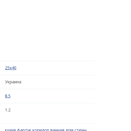
25x40
Украина
8.5
1.2
кухня
фартук
коридор
ванная
дом
стены