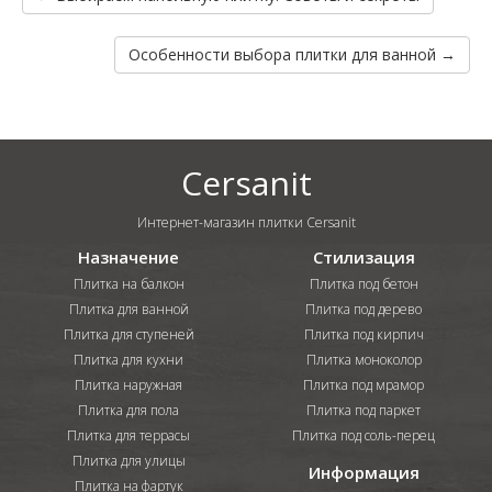
Особенности выбора плитки для ванной →
Cersanit
Интернет-магазин плитки Cersanit
Назначение
Стилизация
Плитка на балкон
Плитка под бетон
Плитка для ванной
Плитка под дерево
Плитка для ступеней
Плитка под кирпич
Плитка для кухни
Плитка моноколор
Плитка наружная
Плитка под мрамор
Плитка для пола
Плитка под паркет
Плитка для террасы
Плитка под соль-перец
Плитка для улицы
Информация
Плитка на фартук