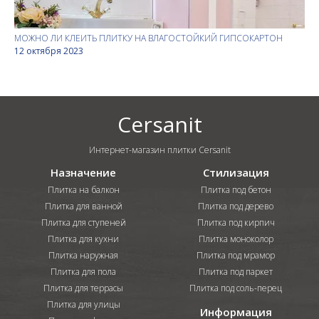
МОЖНО ЛИ КЛЕИТЬ ПЛИТКУ НА ВЛАГОСТОЙКИЙ ГИПСОКАРТОН
12 октября 2023
Cersanit
Интернет-магазин плитки Cersanit
Назначение
Стилизация
Плитка на балкон
Плитка под бетон
Плитка для ванной
Плитка под дерево
Плитка для ступеней
Плитка под кирпич
Плитка для кухни
Плитка моноколор
Плитка наружная
Плитка под мрамор
Плитка для пола
Плитка под паркет
Плитка для террасы
Плитка под соль-перец
Плитка для улицы
Информация