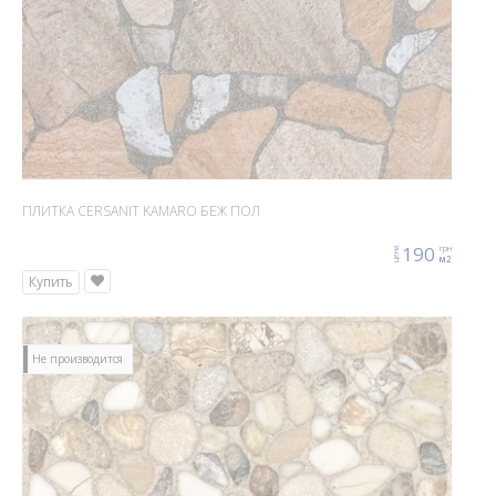
ПЛИТКА CERSANIT KAMARO БЕЖ ПОЛ
190
грн
цена
м2
Купить
Не производится