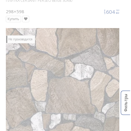
ПЛИТКА CERSANIT PERSEO BEIGE 30X60
298×598
604
грн
цена
м2
Купить
Не производится
Фильтры