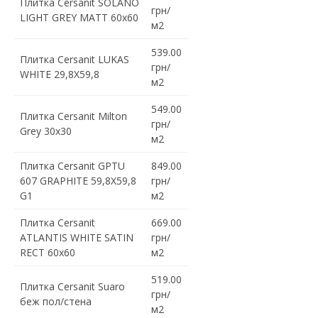
Плитка Cersanit SOLANO
грн/
LIGHT GREY MATT 60x60
м2
539.00
Плитка Cersanit LUKAS
грн/
WHITE 29,8X59,8
м2
549.00
Плитка Cersanit Milton
грн/
Grey 30x30
м2
Плитка Cersanit GPTU
849.00
607 GRAPHITE 59,8X59,8
грн/
G1
м2
Плитка Cersanit
669.00
ATLANTIS WHITE SATIN
грн/
RECT 60x60
м2
519.00
Плитка Cersanit Suaro
грн/
беж пол/стена
м2