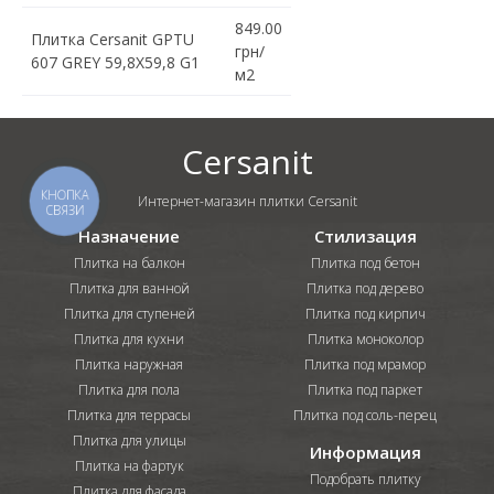
849.00
Плитка Cersanit GPTU
грн/
607 GREY 59,8X59,8 G1
м2
Cersanit
КНОПКА
Интернет-магазин плитки Cersanit
СВЯЗИ
Назначение
Стилизация
Плитка на балкон
Плитка под бетон
Плитка для ванной
Плитка под дерево
Плитка для ступеней
Плитка под кирпич
Плитка для кухни
Плитка моноколор
Плитка наружная
Плитка под мрамор
Плитка для пола
Плитка под паркет
Плитка для террасы
Плитка под соль-перец
Плитка для улицы
Информация
Плитка на фартук
Подобрать плитку
Плитка для фасада