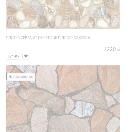
ПЛИТКА CERSANIT JACKSTONE ПІДЛОГУ 32,6X32,6
220
грн
цена
м2
Купить
Не производится