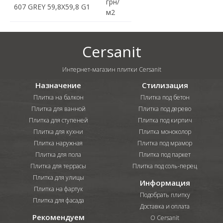
грн/
607 GREY 59,8X59,8 G1
м2
Cersanit
Интернет-магазин плитки Cersanit
Назначение
Стилизация
Плитка на балкон
Плитка под бетон
Плитка для ванной
Плитка под дерево
Плитка для ступеней
Плитка под кирпич
Плитка для кухни
Плитка моноколор
Плитка наружная
Плитка под мрамор
Плитка для пола
Плитка под паркет
Плитка для террасы
Плитка под соль-перец
Плитка для улицы
Информация
Плитка на фартук
Подобрать плитку
Плитка для фасада
Доставка и оплата
Рекомендуем
О Cersanit