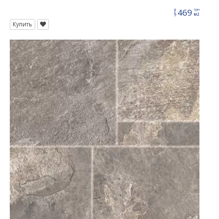
469
грн
цена
м2
Купить