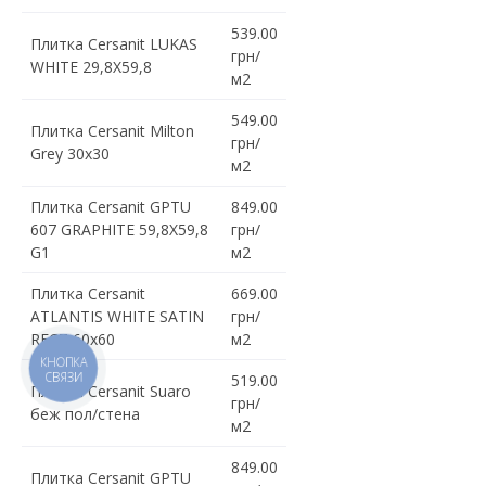
539.00
Плитка Cersanit LUKAS
грн/
WHITE 29,8X59,8
м2
549.00
Плитка Cersanit Milton
грн/
Grey 30x30
м2
Плитка Cersanit GPTU
849.00
607 GRAPHITE 59,8X59,8
грн/
G1
м2
Плитка Cersanit
669.00
ATLANTIS WHITE SATIN
грн/
RECT 60x60
м2
КНОПКА
СВЯЗИ
519.00
Плитка Cersanit Suaro
грн/
беж пол/стена
м2
849.00
Плитка Cersanit GPTU