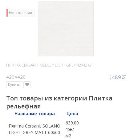
Нет в наличии
ПЛИТКА CERSANIT MEDLEY LIGHT GREY 42X42 G1
420×420
489
грн
цена
м2
Купить
Топ товары из категории Плитка
рельефная
Название товара
Цена
639.00
Плитка Cersanit SOLANO
грн/
LIGHT GREY MATT 60x60
м2