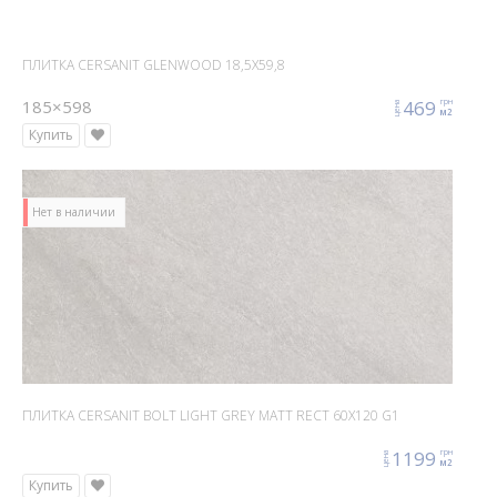
ПЛИТКА CERSANIT GLENWOOD 18,5X59,8
185×598
469
грн
цена
м2
Купить
Нет в наличии
ПЛИТКА CERSANIT BOLT LIGHT GREY MATT RECT 60X120 G1
1199
грн
цена
м2
Купить