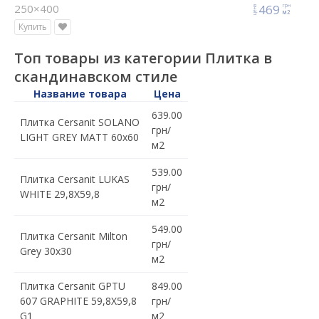
250×400
469
грн
цена
м2
Купить
Топ товары из категории Плитка в
скандинавском стиле
Название товара
Цена
639.00
Плитка Cersanit SOLANO
грн/
LIGHT GREY MATT 60x60
м2
539.00
Плитка Cersanit LUKAS
грн/
WHITE 29,8X59,8
м2
549.00
Плитка Cersanit Milton
грн/
Grey 30x30
м2
Плитка Cersanit GPTU
849.00
607 GRAPHITE 59,8X59,8
грн/
G1
м2