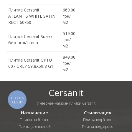
Плитка Cersanit
669.00
ATLANTIS WHITE SATIN
грн/
RECT 60x60
м2
519.00
Плитка Cersanit Suaro
грн/
беж пол/стена
м2
849.00
Плитка Cersanit GPTU
грн/
607 GREY 59,8X59,8 G1
м2
Cersanit
КНОПКА
СВЯЗИ
Интернет-магазин плитки Cersanit
Назначение
Стилизация
Плитка на балкон
Плитка под бетон
Плитка для ванной
Плитка под дерево