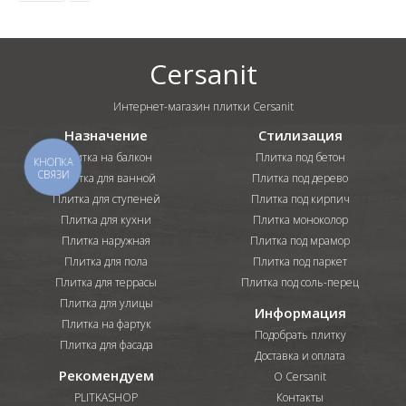
Cersanit
Интернет-магазин плитки Cersanit
Назначение
Стилизация
Плитка на балкон
Плитка под бетон
КНОПКА
СВЯЗИ
Плитка для ванной
Плитка под дерево
Плитка для ступеней
Плитка под кирпич
Плитка для кухни
Плитка моноколор
Плитка наружная
Плитка под мрамор
Плитка для пола
Плитка под паркет
Плитка для террасы
Плитка под соль-перец
Плитка для улицы
Информация
Плитка на фартук
Подобрать плитку
Плитка для фасада
Доставка и оплата
Рекомендуем
О Cersanit
PLITKASHOP
Контакты