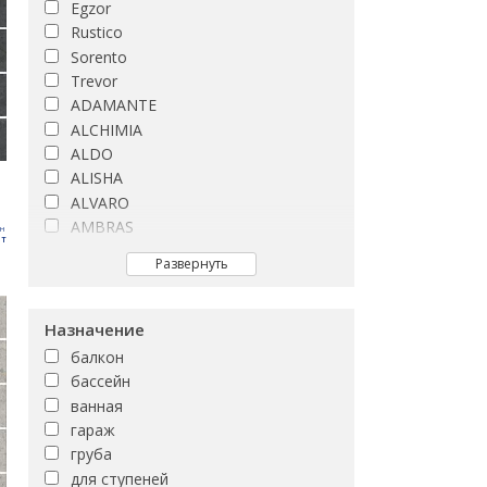
Egzor
Rustico
Sorento
Trevor
ADAMANTE
ALCHIMIA
ALDO
ALISHA
ALVARO
AMBRAS
рн
т
ARCTIC
Развернуть
ASHLEY
ASPENWOOD
ATLANTIS
Назначение
ATLAS
балкон
Afina
бассейн
Alama
ванная
Andrea
гараж
Argos
груба
Ashenwood
для ступеней