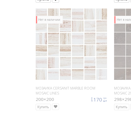
Нет в наличии
Нет в на
МОЗАИКА CERSANIT MARBLE ROOM
МОЗАИКА
MOSAIC LINES
MOSAIC 29
200×200
170
298×29
грн
цена
шт
Купить
Купить