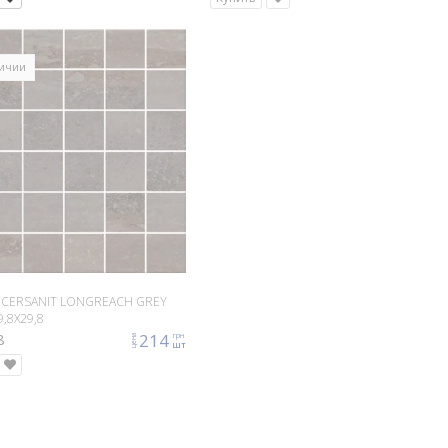
личии
 CERSANIT LONGREACH GREY
,8X29,8
8
214
грн
цена
шт