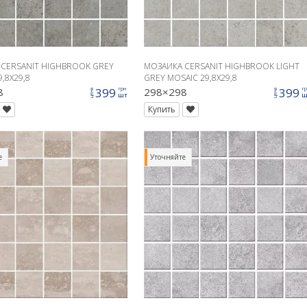
CERSANIT HIGHBROOK GREY
МОЗАИКА CERSANIT HIGHBROOK LIGHT
,8X29,8
GREY MOSAIC 29,8X29,8
8
399
298×298
399
грн
г
цена
цена
шт
ш
Купить
е
Уточняйте