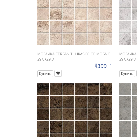
МОЗАИКА CERSANIT LUKAS BEIGE MOSAIC
МОЗАИКА 
29,8X29,8
29,8X29,8
399
грн
цена
шт
Купить
Купить