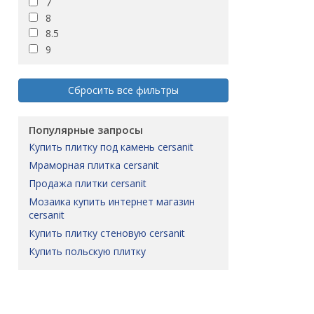
7
LENOX
8
LOCARNO
8.5
LONGREACH
9
LOREN
LUKAS
LUSY
Сбросить все фильтры
Letizia
MARCELLO
Популярные запросы
MARENGO
MARVIS
купить плитку под камень cersanit
MATHIS
мраморная плитка cersanit
MEDLEY
продажа плитки cersanit
MELANIE
мозаика купить интернет магазин
Malbork
cersanit
Marble room
купить плитку стеновую cersanit
Margo
купить польскую плитку
Mariel
Matilda
Melissa
Midway