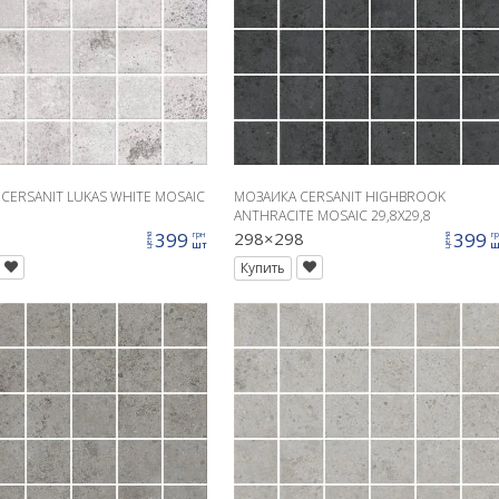
CERSANIT LUKAS WHITE MOSAIC
МОЗАИКА CERSANIT HIGHBROOK
ANTHRACITE MOSAIC 29,8X29,8
399
298×298
399
грн
г
цена
цена
шт
ш
Купить