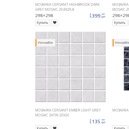
МОЗАИКА CERSANIT HIGHBROOK DARK
МОЗАИКА
GREY MOSAIC 29,8X29,8
MOSAIC 29
298×298
399
298×29
грн
цена
шт
Купить
Купить
Уточняйте
Уточняйт
МОЗАИКА CERSANIT EMBER LIGHT GREY
МОЗАИКА 
MOSAIC SATIN 20X20
135
грн
цена
шт
Купить
Купить