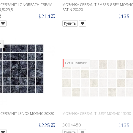
 CERSANIT LONGREACH CREAM
МОЗАИКА CERSANIT EMBER GREY MOSAI
,8X29,8
SATIN 20X20
8
214
135
грн
г
цена
цена
шт
ш
Купить
е
Нет в наличии
CERSANIT LENOX MOSAIC 20X20
МОЗАИКА CERSANIT LUSY MOSAIC 15X30
225
300×450
135
грн
г
цена
цена
шт
ш
Купить