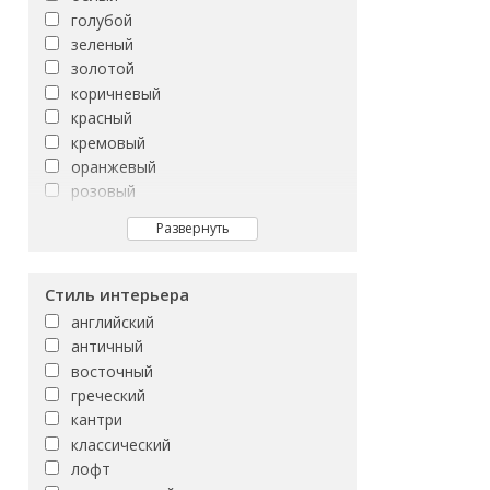
FORTUNATO
8x25
голубой
Febe
8x35
зеленый
Finwood
8x40
золотой
Forum
коричневый
Forwood
красный
Foxwood
кремовый
Frenchwood
оранжевый
GAMILTON
розовый
GASPARO
серый
GELIOS
Развернуть
синий
GENESIS
фиолетовый
GILBERTON
черный
Стиль интерьера
GILIO
английский
GLENWOOD
античный
GRACIA
восточный
Glam
греческий
Goran
кантри
Greys
классический
H200
лофт
HARBOR