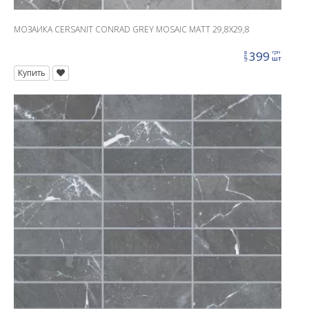
МОЗАИКА CERSANIT CONRAD GREY MOSAIC MATT 29,8X29,8
399
грн
цена
шт
Купить