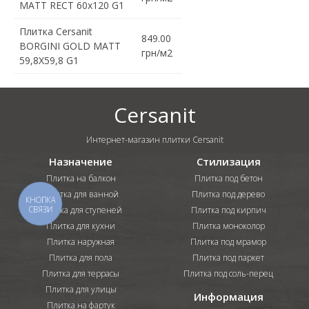
MATT RECT 60x120 G1
Плитка Cersanit
849.00
BORGINI GOLD MATT
грн/м2
59,8X59,8 G1
Cersanit
Интернет-магазин плитки Cersanit
Назначение
Стилизация
Плитка на балкон
Плитка под бетон
Плитка для ванной
Плитка под дерево
КНОПКА
СВЯЗИ
Плитка для ступеней
Плитка под кирпич
Плитка для кухни
Плитка моноколор
Плитка наружная
Плитка под мрамор
Плитка для пола
Плитка под паркет
Плитка для террасы
Плитка под соль-перец
Плитка для улицы
Информация
Плитка на фартук