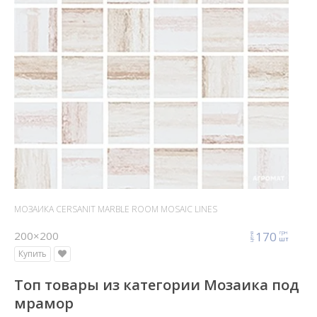
МОЗАИКА CERSANIT MARBLE ROOM MOSAIC LINES
200×200
170
грн
цена
шт
Купить
Топ товары из категории Мозаика под
мрамор