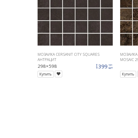
МОЗАИКА CERSANIT CITY SQUARES
МОЗАИКА 
АНТРАЦИТ
MOSAIC 29
298×598
399
грн
цена
шт
Купить
Купить