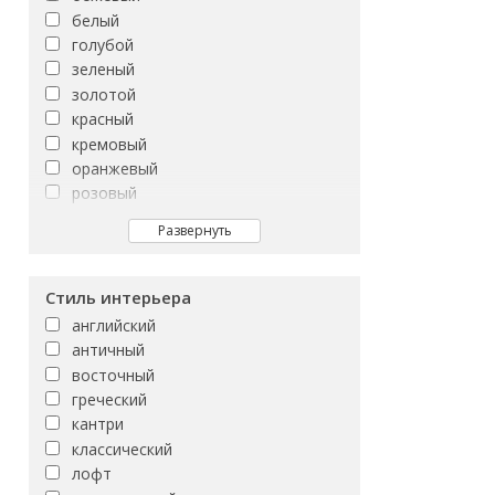
FORTUNATO
8x25
белый
Febe
8x35
голубой
Finwood
8x40
зеленый
Forum
золотой
Forwood
красный
Foxwood
кремовый
Frenchwood
оранжевый
GAMILTON
розовый
GASPARO
серый
GELIOS
Развернуть
синий
GENESIS
фиолетовый
GILBERTON
черный
Стиль интерьера
GILIO
английский
GLENWOOD
античный
GRACIA
восточный
Glam
греческий
Goran
кантри
Greys
классический
H200
лофт
HARBOR