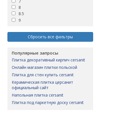
7
LENOX
8
LOCARNO
8.5
LONGREACH
9
LOREN
LUKAS
LUSY
Сбросить все фильтры
Letizia
MARCELLO
Популярные запросы
MARENGO
MARVIS
плитка декоративный кирпич cersanit
MATHIS
онлайн магазин плитки польской
MEDLEY
плитка для стен купить cersanit
MELANIE
керамическая плитка церсанит
Malbork
официальный сайт
Marble room
напольная плитка cersanit
Margo
плитка под паркетную доску cersanit
Mariel
Matilda
Melissa
Midway