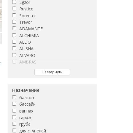
Egzor
Rustico
Sorento
Trevor
ADAMANTE
ALCHIMIA
ALDO
ALISHA
ALVARO
AMBRAS
рн
т
ARCTIC
Развернуть
ASHLEY
ASPENWOOD
ATLANTIS
Назначение
ATLAS
балкон
Afina
бассейн
Alama
ванная
Andrea
гараж
Argos
груба
Ashenwood
для ступеней