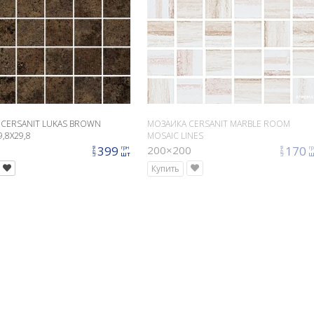
CERSANIT LUKAS BROWN
МОЗАИКА CERSANIT MARBLE ROOM
,8X29,8
MOSAIC LINES
399
200×200
170
грн
г
цена
цена
шт
ш
Купить